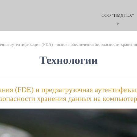
ООО "ИМДТЕХ"
чная аутентификация (PBA) - основа обеспечения безопасности хранени
Технологии
ния (FDE) и предзагрузочная аутентифика
езопасности хранения данных на компьюте