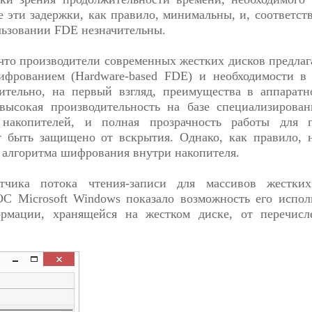
е эти задержки, как правило, минимальны, и, соответств
льзовании FDE незначительны.
что производители современных жестких дисков предлаг
фрованием (Hardware-based FDE) и необходимости в 
вительно, на первый взгляд, преимущества в аппарат
высокая производительность на базе специализирова
 накопителей, и полная прозрачность работы для по
т быть защищено от вскрытия. Однако, как правило, 
я алгоритма шифрования внутри накопителя.
атчика потока чтения-записи для массивов жестки
С Microsoft Windows показало возможность его испол
рмации, хранящейся на жестком диске, от перечис