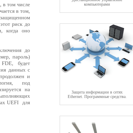
 в том числе
компьютерами
чается в том,
незащищенном
этот риск до
и, когда оно
ключения до
мер, пароль)
й FDE, будет
ия данных с
 продолжен и
огия, под
азируется на
Защита информации в сетях
выполняющих
Ethernet. Программные средства.
рах UEFI для