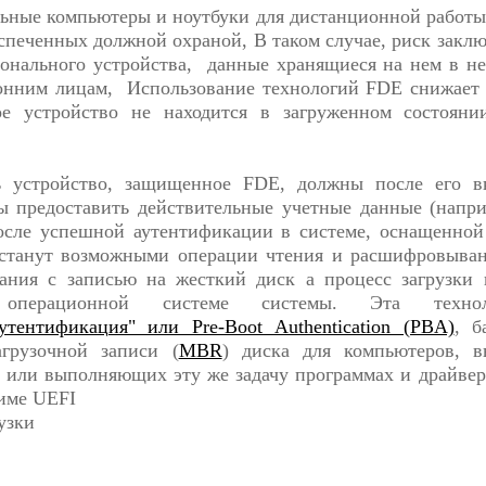
ьные компьютеры и ноутбуки для дистанционной работы,
спеченных должной охраной, В таком случае, риск заклю
сонального устройства, данные хранящиеся на нем в 
ронним лицам, Использование технологий FDE снижает 
ое устройство не находится в загруженном состояни
ь устройство, защищенное FDE, должны после его в
ы предоставить действительные учетные данные (напри
после успешной аутентификации в системе, оснащенно
станут возможными операции чтения и расшифровыван
ания с записью на жесткий диск а процесс загрузки
операционной системе системы. Эта технол
утентификация" или Pre-Boot Authentication (PBA)
, б
агрузочной записи (
MBR
) диска для компьютеров, 
S или выполняющих эту же задачу программах и драйве
жиме UEFI
узки