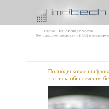
Главная
Технологии разработки
Полнодисковое шифрования (FDE) и предзагрузо
Полнодисковое шифрова
- основа обеспечения б