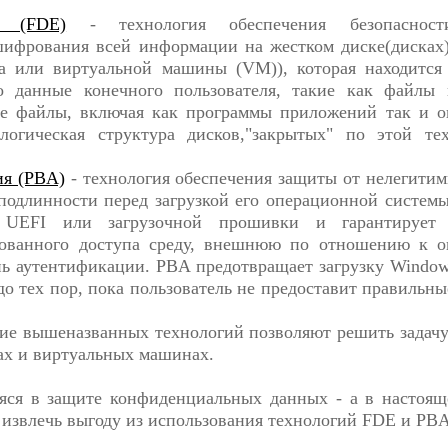
а (FDE)
- технология обеспечения безопасност
шифрования всей информации на жестком диске(дисках
ера или виртуальной машины (VM)), которая находится
о данные конечного пользователя, такие как файлы 
е файлы, включая как программы приложений так и о
огическая структура дисков,"закрытых" по этой тех
ия (PBA)
- технология обеспечения защиты от нелегитим
подлинности перед загрузкой его операционной систем
UEFI или загрузочной прошивки и гарантирует 
ованного доступа среду, внешнюю по отношению к о
нь аутентификации. PBA предотвращает загрузку Windo
о тех пор, пока пользователь не предоставит правильны
ние вышеназванных технологий позволяют решить задачу
ах и виртуальных машинах.
яся в защите конфиденциальных данных - а в настоящ
 извлечь выгоду из использования технологий FDE и PBA