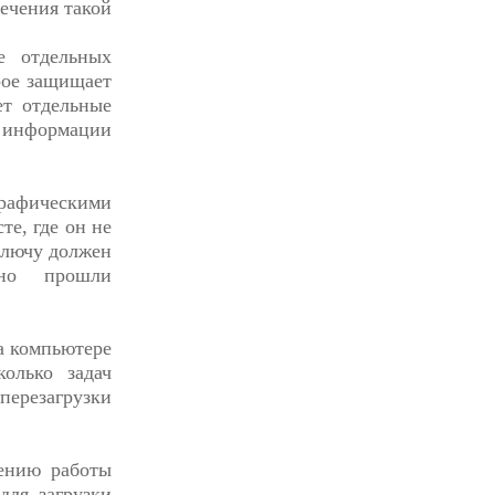
ечения такой
е отдельных
рое защищает
ет отдельные
информации
афическими
е, где он не
ключу должен
шно прошли
а компьютере
олько задач
ерезагрузки
лению работы
для загрузки