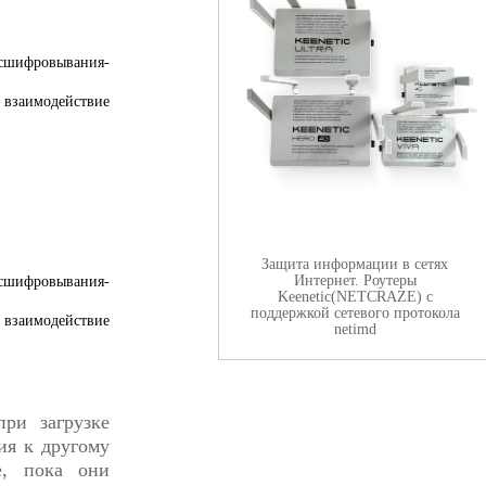
сшифровывания-
о взаимодействие
Защита информации в сетях
Интернет. Роутеры
шифровывания-
Keenetic(NETCRAZE) с
поддержкой сетевого протокола
о взаимодействие
netimd
ри загрузке
ия к другому
е, пока они