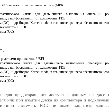
BIOS основной загрузочной записи (MBR).
графического ключа для дальнейшего выполнения операций ра
 диск, зашифрованным по технологоии FDE.
ы (ОС) и драйверов Kernel-mode, в том числе драйвера обеспечивающег
о технологоии FDE.
темы (ОС)
ce )
 средствами приложения UEFI.
рафического ключа для дальнейшего выполнения операций рас
 диск, зашифрованным по технологоии FDE.
ы (ОС) и драйверов Kernel-mode, в том числе драйвера обеспечивающег
о технологоии FDE.
темы (ОС)
ен для предотвращения доступа к данным на дисе п
еля или при изъятии диска из компьютера и подключен
ционной системой. FDE не может защитить данны