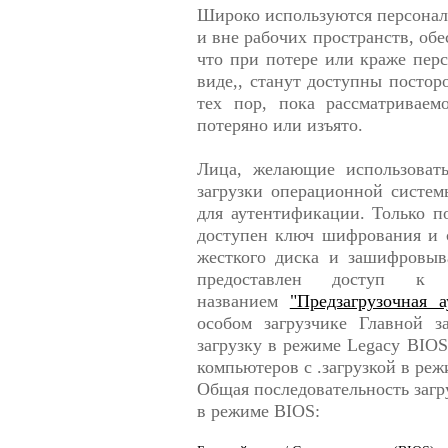
Широко используются персонал
и вне рабочих пространств, обе
что при потере или краже пер
виде,, станут доступны посто
тех пор, пока рассматриваем
потеряно или изъято.
Лица, желающие использоват
загрузки операционной систем
для аутентификации. Только 
доступен ключ шифрования и 
жесткого диска и зашифровыв
предоставлен доступ к 
названием
"Предзагрузочная а
особом загрузчике Главной з
загрузку в режиме Legacy BIO
компьютеров с .загрузкой в ре
Общая последовательность загр
в режиме BIOS: