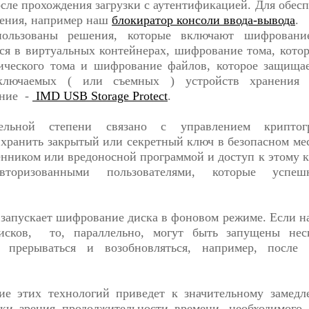
сле прохождения загрузки с аутентификацией. Для обесп
шения, например наш
блокиратор консоли ввода-вывода
.
пользованы решения, которые включают шифровани
я в виртуальных контейнерах, шифрование тома, кото
гического тома и шифрование файлов, которое защища
ключаемых ( или съемных ) устройств хранения 
ение -
IMD USB Storage Protect
.
льной степени связано с управлением криптогр
ранить закрытый или секретный ключ в безопасном мест
нником или вредоносной программой и доступ к этому 
вторизованными пользователями, которые успе
запускает шифрование диска в фоновом режиме. Если н
дисков, то, параллельно, могут быть запущены неск
прерываться и возобновляться, например, после п
ние этих технологий приведет к значительному замед
чки зрения продолжительности времени, необходимого 