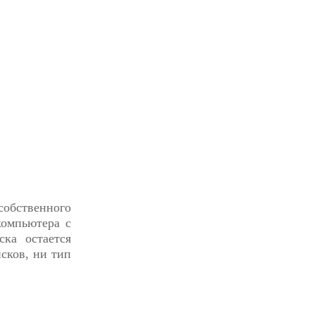
собственного
компьютера с
ска остается
сков, ни тип