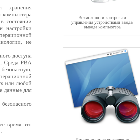
и хранения
) компьютера
Возможности контроля и
 в состоянии
управления устройствами ввода/
вывода компьютера
и настройки
перационной
нологии, не
ного доступа
ы. Среда PBA
безопасную,
перационной
ws или любой
е данные для
 безопасного
ее время это
.
Дистанционное управление