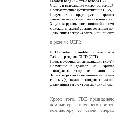
Базовый ввод / Система вывода (BIOS)
Чтение и выполнение микропрограммой 
Предзагрузочная аутентификация (PBA)
Получение в предзагрузчик крипто
зашифровывания при чтении-записи на
Запуск загрузчика операционной систем
с диском(дисками) , зашифрованным п
Дальнейшая загрузка операционной сис
в режиме UEFI:
UEFI (Unified Extensible Firmware Interfa
Таблица разделов GUID (GPT)
Предзагрузочная аутентификация (PBA)
Получение в драйвер UEFI криптог
зашифровывания при чтении-записи на
Запуск загрузчика операционной систем
с диском(дисками) , зашифрованным п
Дальнейшая загрузка операционной сис
Кроме того, FDE предназнач
компьютера с внешнего ностит
компьютеру со своей опера