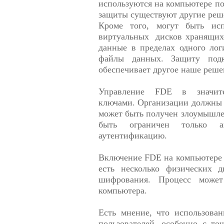
используются на компьютере по
защиты существуют другие ре
Кроме того, могут быть ис
виртуальных дисков хранящихс
данные в пределах одного ло
файлы данных. Защиту под
обеспечивает другое наше реш
Управление FDE в значите
ключами. Организации должны х
может быть получен злоумышле
быть ограничен только а
аутентификацию.
Включение FDE на компьютере 
есть несколько физических 
шифрования. Процесс может 
компьютера.
Есть мнение, что использова
пользователей, особенно с то