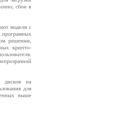
енно, сбои в
ают модели с
.програмных
ном решении,
нных крипто-
льзователя.
непрозрачной
х дисков на
ьзования для
ленных выше