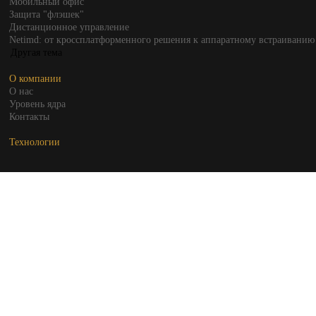
Мобильный офис
Защита "флэшек"
Дистанционное управление
Netimd: от кроссплатформенного решения к аппаратному встраиванию
О компании
О нас
Уровень ядра
Контакты
Технологии