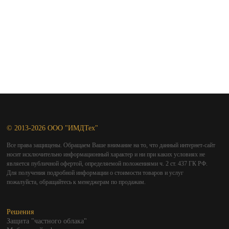
© 2013-2026 ООО "ИМДТех"
Все права защищены. Обращаем Ваше внимание на то, что данный интернет-сайт
носит исключительно информационный характер и ни при каких условиях не
является публичной офертой, определяемой положениями ч. 2 ст. 437 ГК РФ.
Для получения подробной информации о стоимости товаров и услуг
пожалуйста, обращайтесь к менеджерам по продажам.
Решения
Защита "частного облака"