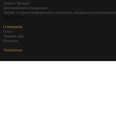
Защита "флэшек"
Дистанционное управление
Netimd: от кроссплатформенного решения к аппаратному встраиванию
О компании
О нас
Уровень ядра
Контакты
Технологии