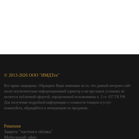
© 2013-2026 ООО "ИМДТех"
Все права защищены. Обращаем Ваше внимание на то, что данный интернет-сайт
носит исключительно информационный характер и ни при каких условиях не
является публичной офертой, определяемой положениями ч. 2 ст. 437 ГК РФ.
Для получения подробной информации о стоимости товаров и услуг
пожалуйста, обращайтесь к менеджерам по продажам.
Решения
Защита "частного облака"
Мобильный офис