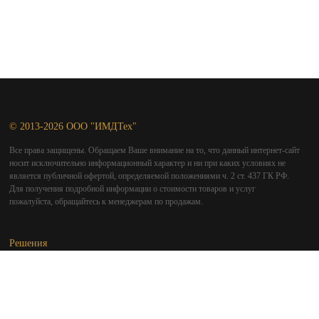
© 2013-2026 ООО "ИМДТех"
Все права защищены. Обращаем Ваше внимание на то, что данный интернет-сайт
носит исключительно информационный характер и ни при каких условиях не
является публичной офертой, определяемой положениями ч. 2 ст. 437 ГК РФ.
Для получения подробной информации о стоимости товаров и услуг
пожалуйста, обращайтесь к менеджерам по продажам.
Решения
Защита "частного облака"
Мобильный офис
Защита "флэшек"
Дистанционное управление
Netimd: от кроссплатформенного решения к аппаратному встраиванию