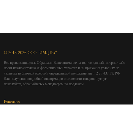
© 2013-2026 ООО "ИМДТех"
Все права защищены. Обращаем Ваше внимание на то, что данный интернет-сайт
носит исключительно информационный характер и ни при каких условиях не
является публичной офертой, определяемой положениями ч. 2 ст. 437 ГК РФ.
Для получения подробной информации о стоимости товаров и услуг
пожалуйста, обращайтесь к менеджерам по продажам.
Решения
Защита "частного облака"
Мобильный офис
Защита "флэшек"
Дистанционное управление
Netimd: от кроссплатформенного решения к аппаратному встраиванию